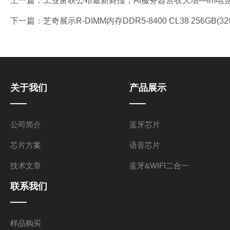
上一篇：
工业富联公布最新财报，AI服务器营收大增—im电竞
下一篇：
芝奇展示R-DIMM内存DDR5-8400 CL38 256GB(32GBx8) 
关于我们
产品展示
公司简介
蓝牙芯片
芯片方案
语音芯片
技术文章
蓝牙&WIFI二合一
联系我们
样品购买