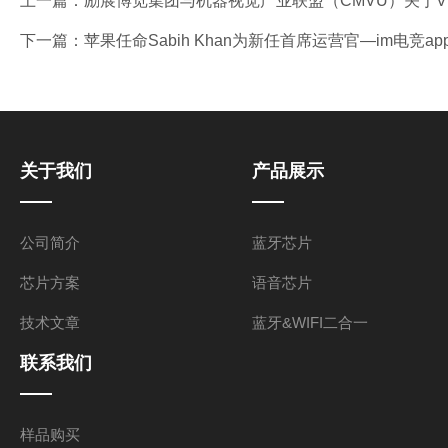
上一篇：
励展博览集团与机器视觉产业联盟（CMVU）关于Visi
下一篇：
苹果任命Sabih Khan为新任首席运营官—im电竞ap
关于我们
产品展示
公司简介
蓝牙芯片
芯片方案
语音芯片
技术文章
蓝牙&WIFI二合一
联系我们
样品购买