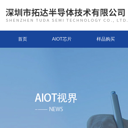
首页
AIOT芯片
样品购买