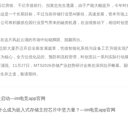
百亿营收、千亿市值前行。倪黄忠先生透露，由于产能大幅提升，今年时创
这是一个长期目标，不过当前存储行业受AI驱动，高速发展，资本市场
，公司将积极抓住因行业景气带来的融资机遇，在业绩推动下，相信时创
求在这片风起云涌的市场中站稳脚跟、脱颖而出。
总部大厦乔迁开启全新发展篇章，凭借智能化系统与设备工艺升级实现产能
值为核心，全方位优化品控、预防和流程管理，时创意以一系列实际行动
现。11月27日，MTS2026存储产业趋势研讨会将在深圳拉开帷幕
的生存之道，敬请期待。
启动—im电竞app官网
么成为嵌入式存储主控芯片中坚力量？—im电竞app官网