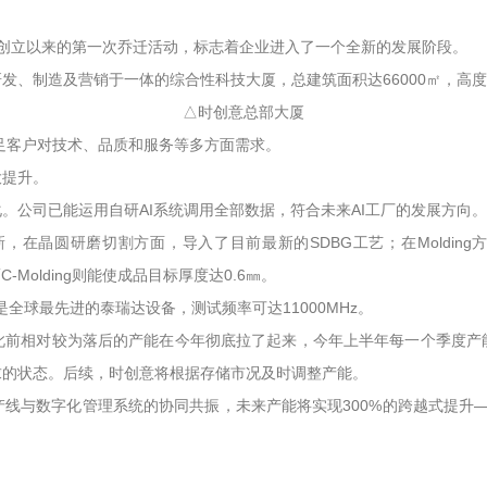
创立以来的第一次乔迁活动，标志着企业进入了一个全新的发展阶段。
、制造及营销于一体的综合性科技大厦，总建筑面积达66000㎡，高度达
△时创意总部大厦
满足客户对技术、品质和服务等多方面需求。
大提升。
。公司已能运用自研AI系统调用全部数据，符合未来AI工厂的发展方向。
研磨切割方面，导入了目前最新的SDBG工艺；在Molding方面，从原来的
-Molding则能使成品目标厚度达0.6㎜。
是全球最先进的泰瑞达设备，测试频率可达11000MHz。
此前相对较为落后的产能在今年彻底拉了起来，今年上半年每一个季度产能
求的状态。后续，时创意将根据存储市况及时调整产能。
与数字化管理系统的协同共振，未来产能将实现300%的跨越式提升——