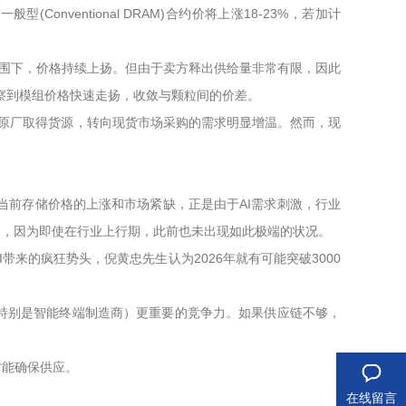
nventional DRAM)合约价将上涨18-23%，若加计
浓厚的氛围下，价格持续上扬。但由于卖方释出供给量非常有限，因此
察到模组价格快速走扬，收敛与颗粒间的价差。
通过原厂取得货源，转向现货市场采购的需求明显增温。然而，现
。当前存储价格的上涨和市场紧缺，正是由于AI需求刺激，行业
知，因为即使在行业上行期，此前也未出现如此极端的状况。
带来的疯狂势头，倪黄忠先生认为2026年就有可能突破3000
特别是智能终端制造商）更重要的竞争力。如果供应链不够，
才能确保供应。
在线留言