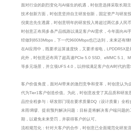
面对行业的剧烈变化与AI催生的机遇，时创意选择采取长期
技术创新方面，时创意坚持自主研发创新，固定资产与研发投
倪黄忠先生透露，时创意明年的研发投入将超过两亿多人民币
时创意正布局多条产品线路以满足客户AI需求，今年面向AI手
经做到8533Mbps，下一代9600Mbps也已达到，未来还有
在AI应用中，既要求运算速度快，又要求省电，LPDDR5X
此外，时创意还布局了超高速PCIe 5.0 SSD、eMMC 5.1、
等多元场景，并立项UFS 4.0，以持续满足客户在AI时代的
客户价值角度，面对AI带来的激烈竞争和变革，时创意认
代为Tier1客户创造价值。为此，时创意改变了其品质和研
品控全程参与：研发部门现在要求质量DQ（设计质量）全程
未雨绸缪、提前预判解决问题：目标是将解决客户端问题的
期，以避免未来受罚，并获得客户的认可。
流程规范化：针对大客户的合作，时创意已全面规范化研发流