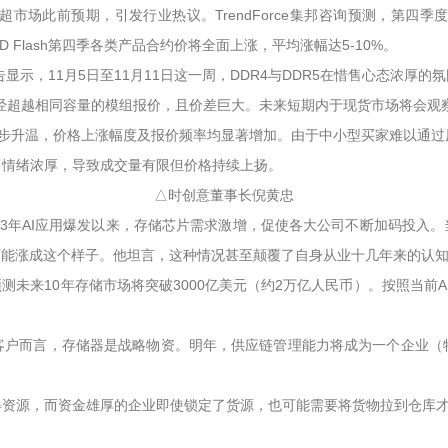
预期，引发行业热议。TrendForce集邦咨询预测，第四季度一般型(Co
D Flash第四季各类产品合约价将全面上涨，平均涨幅达5-10%。
报告显示，11月5日至11月11日这一周，DDR4与DDR5在惜售心态
经超越相同容量的模组报价，且价差巨大。未来短期内于现货市场将会观
围进一步升温，价格上涨幅度及报价频率均显著增加。由于中小型买家难以
售情绪浓厚，导致成交量有限但价格持续上扬。
△时创意董事长倪黄忠
23年AI应用爆发以来，存储芯片需求激增，促使各大公司不断加码投入
可能涨成这个样子。他坦言，这种情况甚至颠覆了自身从业十几年来的认
未来10年存储市场将突破3000亿美元（约2万亿人民币）。按照当前AI
客户而言，存储器是战略物资。明年，供应链管理能力将成为一个企业（
得资源，而资金雄厚的企业即使锁定了货源，也可能需要将货物拉到仓库