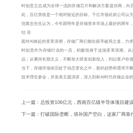
时创意立志成为全球一流的存储芯片和解决方案提供商，向
此，百亿营收是一个相对较近的目标。千亿市值此前公司认为
倪黄忠先生认为，今年跟明年是存储资本市场上最好的两年
结 语
面对AI掀起的变革浪潮，存储厂商们都在探寻破局之道，力
时创意作为存储行业的一员，积极投身于这场变革浪潮。从
品；从秉持长期主义，不断加大研发创新投入，到以客户价
当下，存储市场依旧处于动态变化之中，新的趋势和需求不断涌
技术理念参会，并发表主题演讲，深入剖析AI时代存储企业
上一篇：
总投资106亿元，西南百亿级半导体项目建设
下一篇：
打破国际垄断，填补国产空白，这家厂商靠什