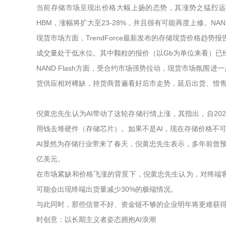
当前存储市场呈现出价格大幅上扬的态势，其涨势之猛烈远超市场此前
HBM，涨幅将扩大至23-28%，并且很有可能再度上修。NAN
现货市场方面，TrendForce最新发布的存储现货价格趋势
成交量处于低水位。其中颗粒的报价（以Gb为单位来看）已
NAND Flash方面，受合约市场强势拉动，现货市场氛
货供应相对稀缺，持货商普遍看好后市走势，延后出货、惜
倪黄忠先生认为AI带动了这轮存储行情上涨，其指出，自20
用钱去堆硬件（存储芯片）。如果不是AI，现在存储价格不
AI显然为存储行业带来了春天，倪黄忠先生表示，多年前曾预测
亿美元。
在市场紧缺和价格飞涨的背景下，倪黄忠先生认为，对终端
可能会出现终端出货量减少30%的极端情况。
与此同时，那些信誉不好、资金链不够的企业明年将更难获
时创意：以长期主义者姿态拥抱AI浪潮