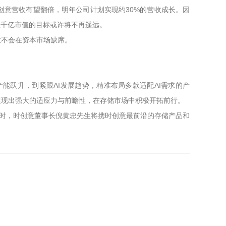
意营收有望翻倍，明年公司计划实现约30%的营收成长。因
上千亿市值的目标或许将不再遥远。
意不会在资本市场缺席。
跃升，到紧跟AI发展趋势，精准布局多款适配AI需求的产
展现出强大的适应力与前瞻性，在存储市场中积极开拓前行。
。届时，时创意董事长倪黄忠先生将携时创意最前沿的存储产品和