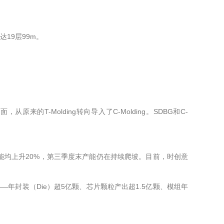
19层99m。
T-Molding转向导入了C-Molding。SDBG和C-
均上升20%，第三季度末产能仍在持续爬坡。目前，时创意
年封装（Die）超5亿颗、芯片颗粒产出超1.5亿颗、模组年