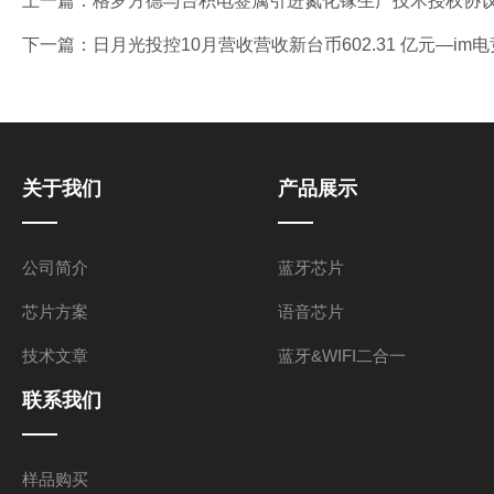
上一篇：
格罗方德与台积电签属引进氮化镓生产技术授权协议—
下一篇：
日月光投控10月营收营收新台币602.31 亿元—im电
关于我们
产品展示
公司简介
蓝牙芯片
芯片方案
语音芯片
技术文章
蓝牙&WIFI二合一
联系我们
样品购买