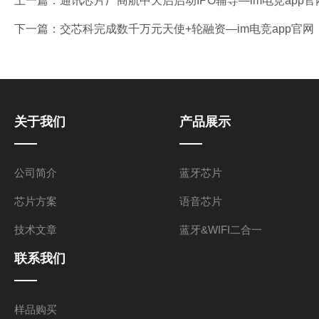
上一篇：
通讯芯片厂商航中天启启动IPO辅导—im电竞app官
下一篇：
交芯科完成数千万元天使+轮融资—im电竞app官网
关于我们
产品展示
公司简介
蓝牙芯片
芯片方案
语音芯片
技术文章
蓝牙&WIFI二合一
联系我们
样品购买