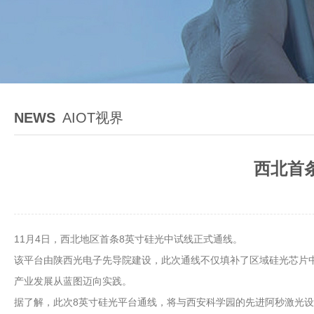
NEWS
AIOT视界
西北首条
11月4日，西北地区首条8英寸硅光中试线正式通线。
该平台由陕西光电子先导院建设，此次通线不仅填补了区域硅光芯片中
产业发展从蓝图迈向实践。
据了解，此次8英寸硅光平台通线，将与西安科学园的先进阿秒激光设