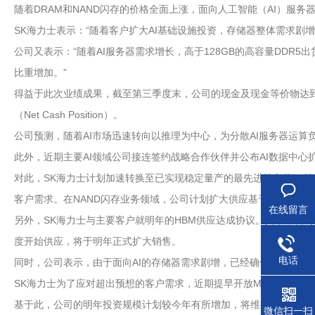
随着DRAM和NAND闪存的价格全面上涨，面向人工智能（AI）服
SK海力士表示：“随着客户扩大AI基础设施投资，存储器整体需求剧增
公司又表示：“随着AI服务器需求增长，高于128GB的高容量DDR5出货
比重增加。”
得益于此次业绩成果，截至第三季度末，公司的现金及现金等价物达到了2
（Net Cash Position）。
公司预测，随着AI市场迅速转向以推理为中心，为分散AI服务器运算
此外，近期主要AI领域公司接连签约战略合作伙伴并公布AI数据中
对此，SK海力士计划加速转换至已实现稳定量产的最先进第六代10纳米级
客户需求。在NAND闪存业务领域，公司计划扩大供应基于全球最高堆叠
在线留言
另外，SK海力士与主要客户就明年的HBM供应达成协议。其中，公
度开始供应，将于明年正式扩大销售。
电话
同时，公司表示，由于面向AI的存储器需求剧增，已经确保DRAM和
SK海力士为了应对超出预想的客户需求，近期提早开放M15X无尘室
基于此，公司的明年投资规模计划较今年有所增加，将维持符合市场
微信扫一扫