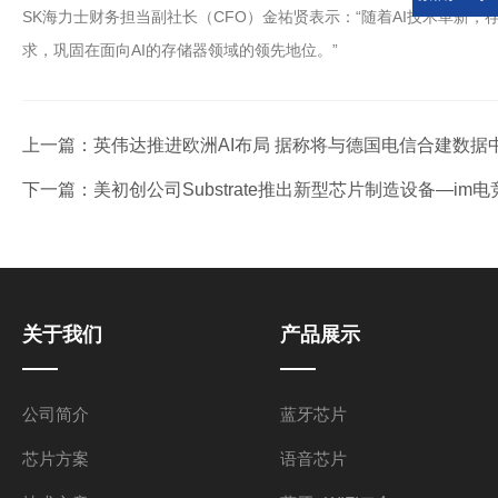
SK海力士财务担当副社长（CFO）金祐贤表示：“随着AI技术革
求，巩固在面向AI的存储器领域的领先地位。”
上一篇：
英伟达推进欧洲AI布局 据称将与德国电信合建数据中
下一篇：
美初创公司Substrate推出新型芯片制造设备—im电
关于我们
产品展示
公司简介
蓝牙芯片
芯片方案
语音芯片