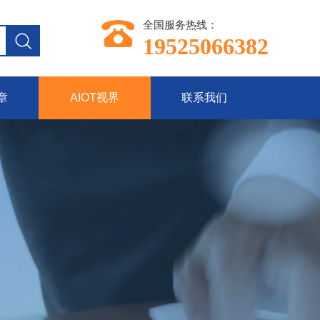
全国服务热线：
19525066382
章
AIOT视界
联系我们