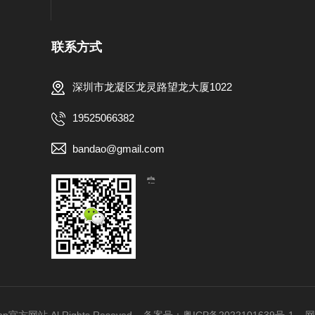
联系方式
深圳市龙凝区龙灵路望龙大厦1022
19525066382
bandao@gmail.com
【扫一扫，关注我们】