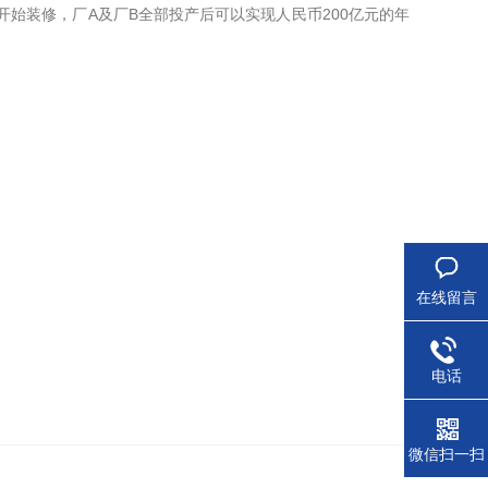
开始装修，厂A及厂B全部投产后可以实现人民币200亿元的年
在线留言
电话
微信扫一扫