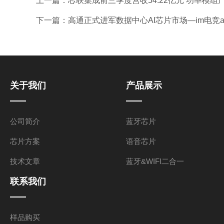
上一篇：
芯联集成前三季度营收54.22亿元 功率模组
下一篇：
高通正式进军数据中心AI芯片市场—im电竞a
关于我们
产品展示
公司简介
蓝牙芯片
芯片方案
语音芯片
技术文章
蓝牙&WIFI二合一
联系我们
样品购买