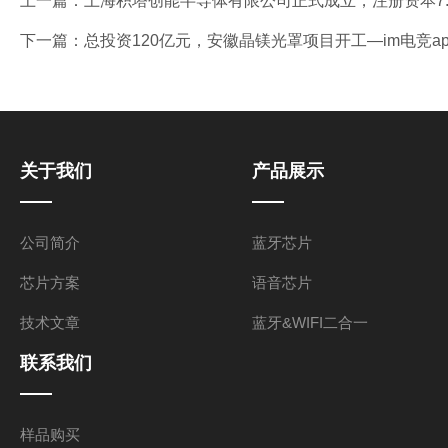
上一篇：
上海积塔创能半导体有限公司正式成立，注册资本7.2
下一篇：
总投资120亿元，安徽晶镁光罩项目开工—im电竞a
关于我们
产品展示
公司简介
蓝牙芯片
芯片方案
语音芯片
技术文章
蓝牙&WIFI二合一
联系我们
样品购买