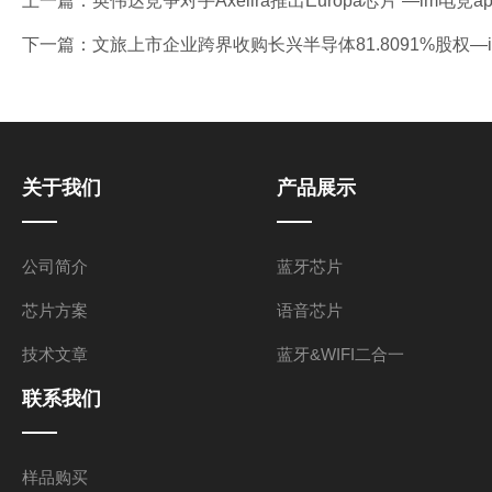
上一篇：
英伟达竞争对手Axelira推出Europa芯片 —im电竞a
下一篇：
文旅上市企业跨界收购长兴半导体81.8091%股权—i
关于我们
产品展示
公司简介
蓝牙芯片
芯片方案
语音芯片
技术文章
蓝牙&WIFI二合一
联系我们
样品购买