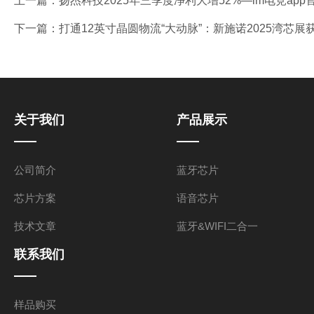
上一篇：
扬杰科技2025年三季度净利大增52%—im电竞app
下一篇：
打通12英寸晶圆物流“大动脉”：新施诺2025湾芯展
关于我们
产品展示
公司简介
蓝牙芯片
芯片方案
语音芯片
技术文章
蓝牙&WIFI二合一
联系我们
样品购买