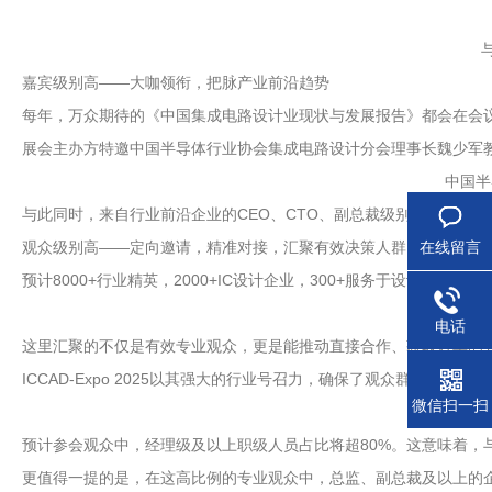
嘉宾级别高——大咖领衔，把脉产业前沿趋势
每年，万众期待的《中国集成电路设计业现状与发展报告》都会在会
展会主办方特邀中国半导体行业协会集成电路设计分会理事长魏少军教
中国半
与此同时，来自行业前沿企业的CEO、CTO、副总裁级别高管等行
在线留言
观众级别高——定向邀请，精准对接，汇聚有效决策人群
预计8000+行业精英，2000+IC设计企业，300+服务于设计
电话
这里汇聚的不仅是有效专业观众，更是能推动直接合作、获取订单的
ICCAD-Expo 2025以其强大的行业号召力，确保了观众群体的高
微信扫一扫
预计参会观众中，经理级及以上职级人员占比将超80%。这意味着，
更值得一提的是，在这高比例的专业观众中，总监、副总裁及以上的企