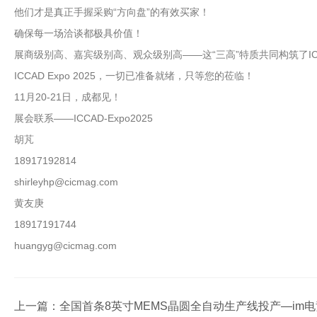
他们才是真正手握采购“方向盘”的有效买家！
确保每一场洽谈都极具价值！
展商级别高、嘉宾级别高、观众级别高——这“三高”特质共同构筑了IC
ICCAD Expo 2025，一切已准备就绪，只等您的莅临！
11月20-21日，成都见！
展会联系——ICCAD-Expo2025
胡芃
18917192814
shirleyhp@cicmag.com
黄友庚
18917191744
huangyg@cicmag.com
上一篇：
全国首条8英寸MEMS晶圆全自动生产线投产—im电