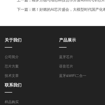
上一篇：
格罗方德与增芯科技合作开发40nm汽车芯片—
下一篇：
燃！好燃的AI芯片盛会，大模型时代国产化希
关于我们
产品展示
公司简介
蓝牙芯片
芯片方案
语音芯片
技术文章
蓝牙&WIFI二合一
联系我们
样品购买