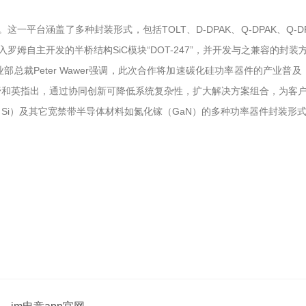
这一平台涵盖了多种封装形式，包括TOLT、D-DPAK、Q-DPAK、Q-D
罗姆自主开发的半桥结构SiC模块“DOT-247”，并开发与之兼容的封装
总裁Peter Wawer强调，此次合作将加速碳化硅功率器件的产业
野和英指出，通过协同创新可降低系统复杂性，扩大解决方案组合，为客
Si）及其它宽禁带半导体材料如氮化镓（GaN）的多种功率器件封装形