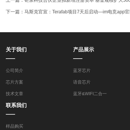
上一篇：
钜泉科技合伙企业拟新增注册资本 基金规模扩大5000
下一篇：
马斯克官宣：Terafab项目7天后启动—im电竞app
关于我们
产品展示
公司简介
蓝牙芯片
芯片方案
语音芯片
技术文章
蓝牙&WIFI二合一
联系我们
样品购买