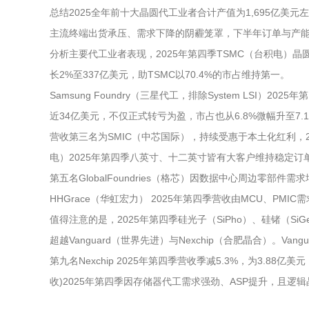
总结2025全年前十大晶圆代工业者合计产值为1,695亿美
主流终端出货承压、需求下降的阴霾笼罩，下半年订单与产
分析主要代工业者表现，2025年第四季TSMC（台积电）晶圆
长2%至337亿美元，助TSMC以70.4%的市占维持第一。
Samsung Foundry（三星代工，排除System LSI
近34亿美元，不仅正式转亏为盈，市占也从6.8%微幅升至7.
营收第三名为SMIC（中芯国际），持续受惠于本土化红利，2
电）2025年第四季八英寸、十二英寸皆有大客户维持稳定订
第五名GlobalFoundries（格芯）因数据中心周边零部件需
HHGrace（华虹宏力） 2025年第四季营收由MCU、PMIC需
值得注意的是，2025年第四季硅光子（SiPho）、硅锗（Si
超越Vanguard（世界先进）与Nexchip（合肥晶合）。Va
第九名Nexchip 2025年第四季营收季减5.3%，为3.
收)2025年第四季因存储器代工需求强劲、ASP提升，且逻