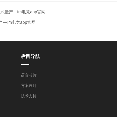
式量产—im电竞app官网
产—im电竞app官网
栏目导航
语音芯片
方案设计
技术支持