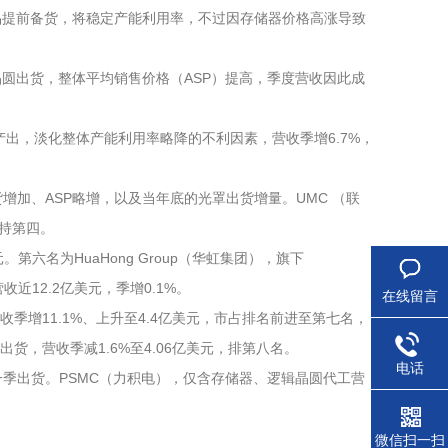
性产品提前备货，将稳定产能利用率，不过因存储器价格高涨导致
nm晶圆出货，整体平均销售价格（ASP）提高，季度营收因此成
晶圆亦开始产出，淡化整体产能利用率略降的不利因素，营收季增6.7%，
货增加、ASP略增，以及当年底的光罩出货增量。UMC （联
维持第四。
。第六名为HuaHong Group（华虹集团），旗下
营收近12.2亿美元，季增0.1%。
在线留言
营收季增11.1%、上升至4.4亿美元，市占排名前进至第七名，
影响出货，营收季减1.6%至4.06亿美元，排第八名。
电话
6年第一季出货。PSMC（力积电），仅含存储器、逻辑晶圆代工营
微信扫一扫