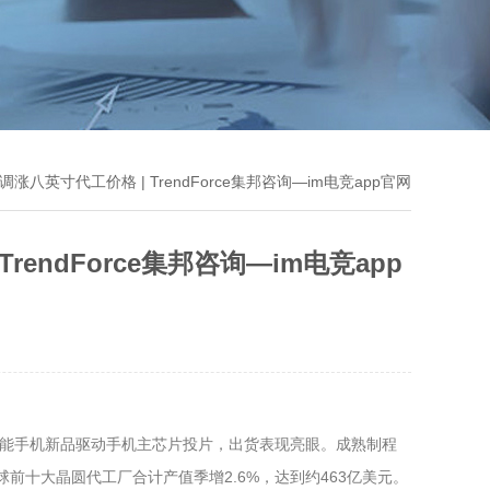
英寸代工价格 | TrendForce集邦咨询—im电竞app官网
ndForce集邦咨询—im电竞app
应求，加上智能手机新品驱动手机主芯片投片，出货表现亮眼。成熟制程
球前十大晶圆代工厂合计产值季增2.6%，达到约463亿美元。