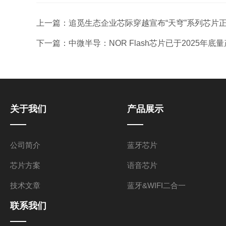
上一篇：
追觅生态企业芯际穿越宣布“天穹”系列芯片正
下一篇：
中微半导：NOR Flash芯片已于2025年底量
关于我们
产品展示
公司简介
蓝牙芯片
芯片方案
语音芯片
技术文章
蓝牙&WIFI二合一
联系我们