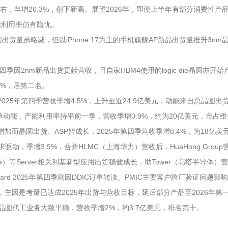
元左右，年增26.3%，创下新高。展望2026年，即便上半年有部分消费
能利用率仍有隐忧。
出货量虽略减，但以iPhone 17为主的手机旗舰AP新品出货量推升3
）2025年第四季因2nm新品出货贡献营收，且自家HBM4使用的logic die
1%，居第二名。
025年第四季营收季增4.5%，上升至近24.9亿美元，动能来自总晶圆出
单动能，产能利用率持平前一季，营收季增0.9%，约为20亿美元，市占
求增加而晶圆出货、ASP皆成长，2025年第四季营收季增8.4%，为18亿美元
求驱动，季增3.9%，合并HLMC（上海华力）营收后，HuaHong Group
Ge）等Server相关利基新型应用出货稳健成长，助Tower（高塔半导体）
nguard 2025年第四季则因DDIC订单转淡、PMIC主要客户跨厂验证问题
88亿美元，主因是考量已达成2025年出货与营收目标，延后部分产品至202
辑晶圆代工业务大致平稳，营收季增2%，约3.7亿美元，排名第十。