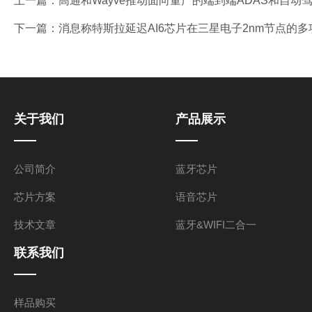
上一篇：
高通和Wayve推动面向量产的端到端ADAS和自动驾
下一篇：
消息称特斯拉延迟AI6芯片在三星电子2nm节点的多
关于我们
产品展示
公司简介
蓝牙芯片
芯片方案
语音芯片
技术文章
蓝牙&WIFI二合一
联系我们
样品购买