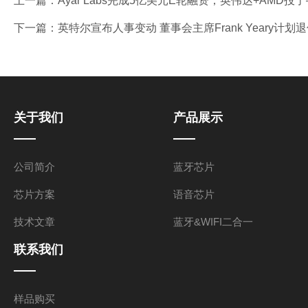
上一篇：
Ayar Labs完成5亿美元E轮融资，英伟达+AMD投了
下一篇：
英特尔宣布人事变动 董事会主席Frank Yeary计划退
关于我们
产品展示
公司简介
蓝牙芯片
芯片方案
语音芯片
技术文章
蓝牙&WIFI二合一
联系我们
样品购买