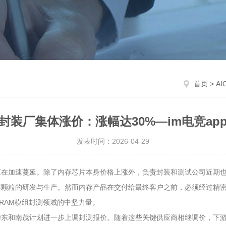
首页
>
A
封装厂集体涨价：涨幅达30%—im电竞ap
发表时间：2026-04-29
在加速蔓延。除了内存芯片本身价格上涨外，负责封装和测试公司近期也
存颗粒的研发与生产。然而内存产品在交付给最终客户之前，必须经过精
RAM模组封测领域的中坚力量。
华东和南茂计划进一步上调封测报价。随着这些关键供应商相继调价，下