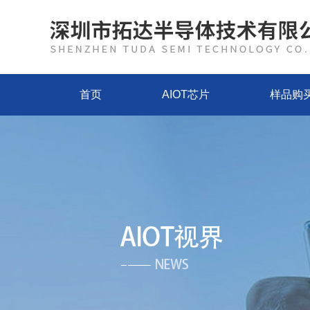
首页
AIOT芯片
样品购