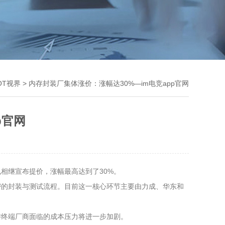
IOT视界
> 内存封装厂集体涨价：涨幅达30%—im电竞app官网
p官网
相继宣布提价，涨幅最高达到了30%。
密的封装与测试流程。目前这一核心环节主要由力成、华东和
游终端厂商面临的成本压力将进一步加剧。