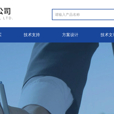
买
技术支持
方案设计
技术文