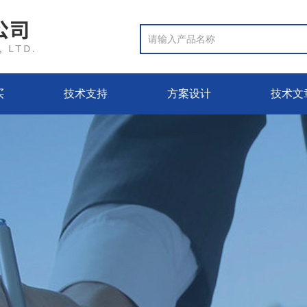
买
技术支持
方案设计
技术文