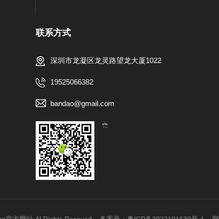
联系方式
深圳市龙凝区龙灵路望龙大厦1022
19525066382
bandao@gmail.com
【扫一扫，关注我们】