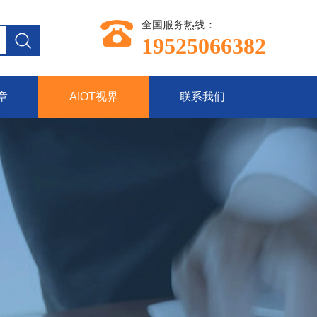
全国服务热线：
19525066382
章
AIOT视界
联系我们