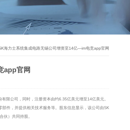
 SK海力士系统集成电路无锡公司增资至14亿—im电竞app官网
app官网
有限公司，同时，注册资本由约6.35亿美元增至14亿美元。
产品零部件，并提供相关技术服务等。股东信息显示，该公司由SK
有限合伙）共同持股。