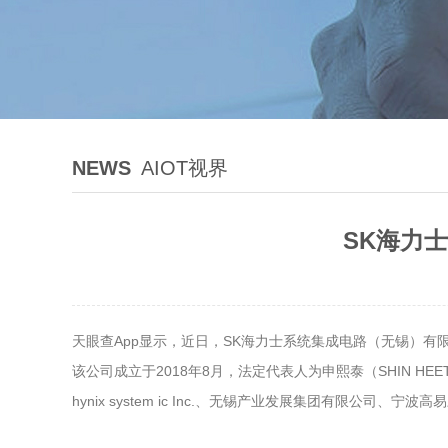
NEWS
AIOT视界
SK海力
天眼查App显示，近日，SK海力士系统集成电路（无锡）有
该公司成立于2018年8月，法定代表人为申熙泰（SHIN 
hynix system ic Inc.、无锡产业发展集团有限