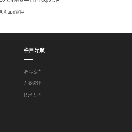
10亿元融资—im电竞app官网
竞app官网
栏目导航
语音芯片
方案设计
技术支持