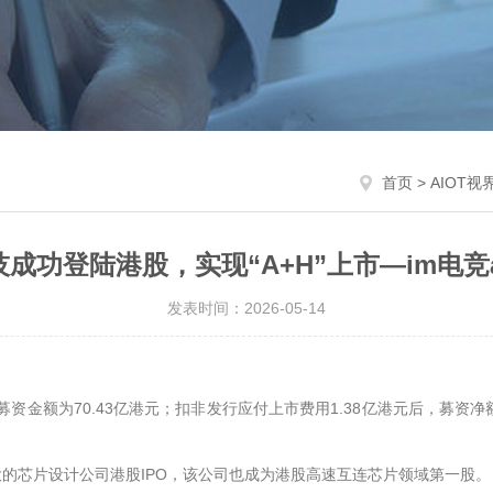
首页
>
AIOT视
成功登陆港股，实现“A+H”上市—im电竞
发表时间：2026-05-14
元，募资金额为70.43亿港元；扣非发行应付上市费用1.38亿港元后，募
的芯片设计公司港股IPO，该公司也成为港股高速互连芯片领域第一股。