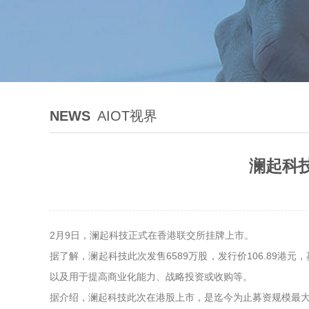
NEWS
AIOT视界
澜起科技
2月9日，澜起科技正式在香港联交所挂牌上市。
据了解，澜起科技此次发售6589万股，发行价106.89港
以及用于提高商业化能力、战略投资或收购等。
据介绍，澜起科技此次在港股上市，是迄今为止募资规模最大