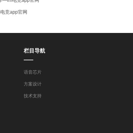
im电竞app官网
电竞app官网
栏目导航
语音芯片
方案设计
技术支持