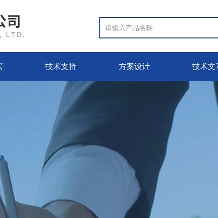
买
技术支持
方案设计
技术文