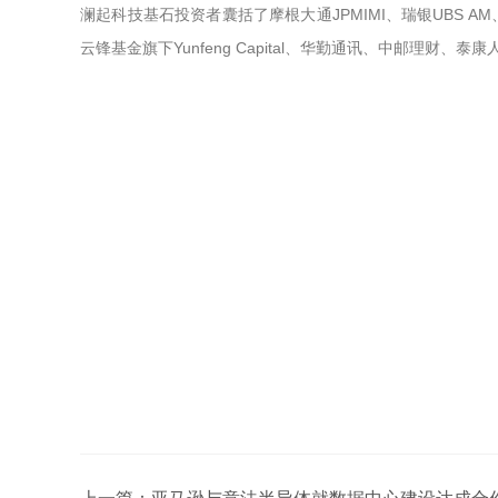
澜起科技基石投资者囊括了摩根大通JPMIMI、瑞银UBS AM、a
云锋基金旗下Yunfeng Capital、华勤通讯、中邮理财、