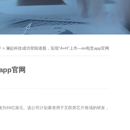
界
> 澜起科技成功登陆港股，实现“A+H”上市—im电竞app官网
app官网
资净额为69亿港元。该公司计划募资用于互联类芯片领域的研发，