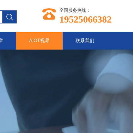
全国服务热线：
19525066382
章
AIOT视界
联系我们