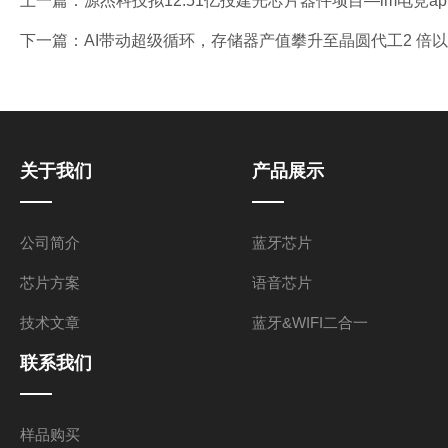
上一篇：
源杰科技拟12.51亿投建光芯片器件项目—im电竞ap
下一篇：
AI带动超级循环，存储器产值攀升至晶圆代工2 倍以上｜
关于我们
产品展示
公司简介
蓝牙芯片
芯片方案
语音芯片
技术文章
蓝牙&WIFI二合一
联系我们
样品购买