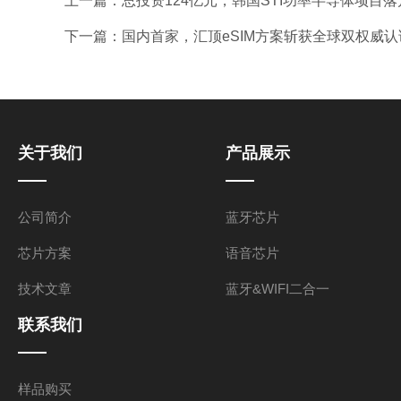
上一篇：
总投资124亿元，韩国STI功率半导体项目落
下一篇：
国内首家，汇顶eSIM方案斩获全球双权威认证
关于我们
产品展示
公司简介
蓝牙芯片
芯片方案
语音芯片
技术文章
蓝牙&WIFI二合一
联系我们
样品购买