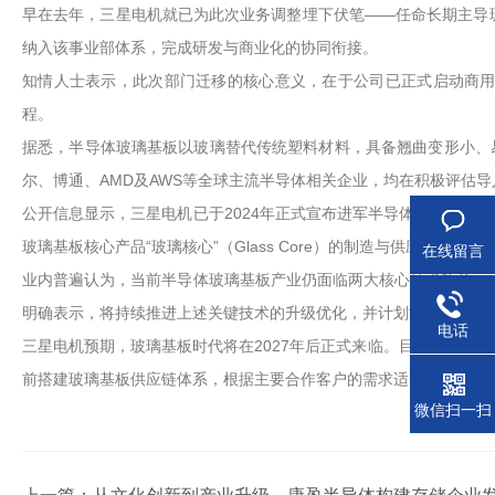
早在去年，三星电机就已为此次业务调整埋下伏笔——任命长期主导玻
纳入该事业部体系，完成研发与商业化的协同衔接。
知情人士表示，此次部门迁移的核心意义，在于公司已正式启动商
程。
据悉，半导体玻璃基板以玻璃替代传统塑料材料，具备翘曲变形小、
尔、博通、AMD及AWS等全球主流半导体相关企业，均在积极评估
公开信息显示，三星电机已于2024年正式宣布进军半导体玻璃基板
玻璃基板核心产品“玻璃核心”（Glass Core）的制造与供应速度。
在线留言
业内普遍认为，当前半导体玻璃基板产业仍面临两大核心技术瓶颈：一是玻
明确表示，将持续推进上述关键技术的升级优化，并计划深化与相关材
电话
三星电机预期，玻璃基板时代将在2027年后正式来临。目前，公司
前搭建玻璃基板供应链体系，根据主要合作客户的需求适时启动量产
微信扫一扫