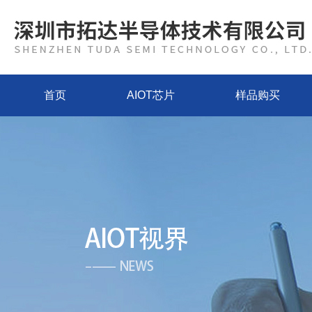
首页
AIOT芯片
样品购买