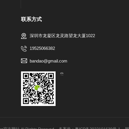
联系方式
深圳市龙凝区龙灵路望龙大厦1022
19525066382
bandao@gmail.com
【扫一扫，关注我们】