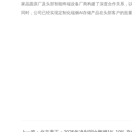
家晶圆原厂及头部智能终端设备厂商构建了深度合作关系，以U
同时，公司已经实现定制化端侧AI存储产品在头部客户的批量出