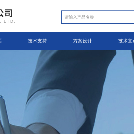
买
技术支持
方案设计
技术文