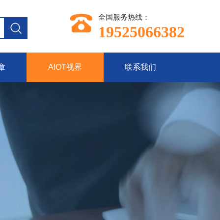
全国服务热线：
19525066382
章
AIOT视界
联系我们