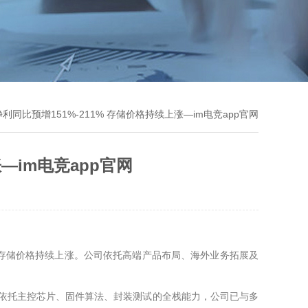
净利同比预增151%-211% 存储价格持续上涨—im电竞app官网
—im电竞app官网
存储价格持续上涨。公司依托高端产品布局、海外业务拓展及
。依托主控芯片、固件算法、封装测试的全栈能力，公司已与多