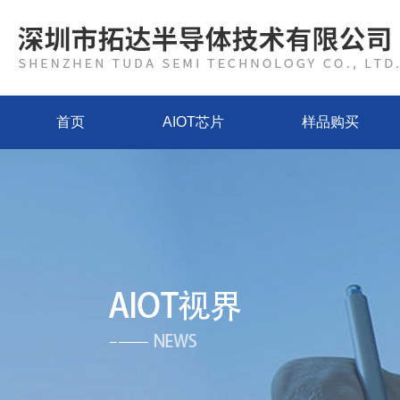
首页
AIOT芯片
样品购买