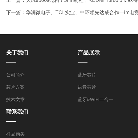
上一篇：
天玑9500s亮相！3nm制程，REDMI Turbo 5 Ma
下一篇：
华润微电子、TCL实业、中环领先达成合作—im电竞
关于我们
产品展示
公司简介
蓝牙芯片
芯片方案
语音芯片
技术文章
蓝牙&WIFI二合一
联系我们
样品购买