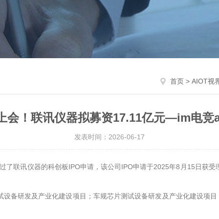
首页
>
AIOT视
上会！联讯仪器拟募资17.11亿元—im电竞a
发表时间：2026-06-17
了联讯仪器的科创板IPO申请，该公司IPO申请于2025年8月15日获
通信测试设备研发及产业化建设项目；车规芯片测试设备研发及产业化建设项