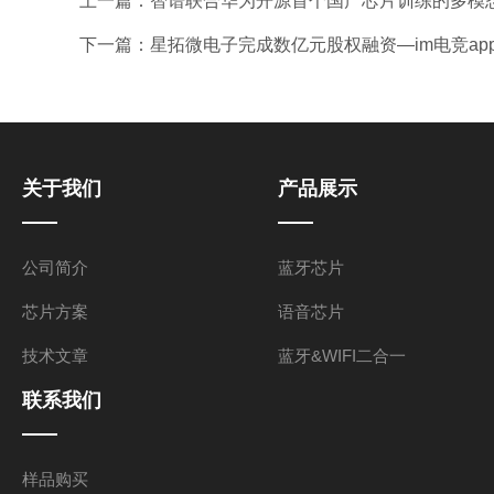
上一篇：
智谱联合华为开源首个国产芯片训练的多模态S
下一篇：
星拓微电子完成数亿元股权融资—im电竞ap
关于我们
产品展示
公司简介
蓝牙芯片
芯片方案
语音芯片
技术文章
蓝牙&WIFI二合一
联系我们
样品购买