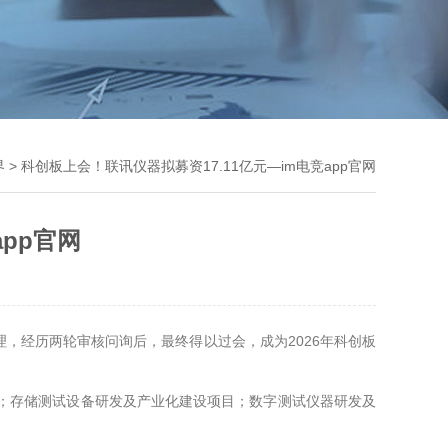
界
> 科创板上会！联讯仪器拟募资17.11亿元—im电竞app官网
pp官网
受理，经历两轮审核问询后，最终得以过会，成为2026年科创板
目；存储测试设备研发及产业化建设项目；数字测试仪器研发及