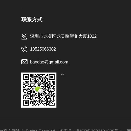
联系方式
深圳市龙凝区龙灵路望龙大厦1022
19525066382
bandao@gmail.com
【扫一扫，关注我们】