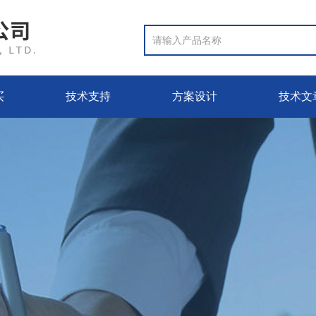
买
技术支持
方案设计
技术文