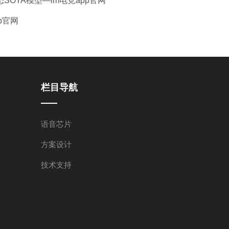
OTA模型—im电竞app官网
p官网
栏目导航
语音芯片
方案设计
技术支持