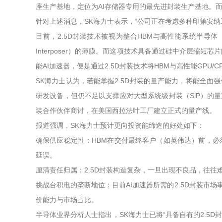
座生产基地，定位为AI存储器专用的最先进封装生产基地。而
针对上述消息，SK海力士表示，“公司正在考虑多种印第安纳
目前，2.5D封装技术被视为整合HBM与高性能系统半导体（如
Interposer）的薄膜。而这项技术具备通过硅中介层缩
能AI加速器，便是通过2.5D封装技术将HBM与高性能GPU
SK海力士认为，若能掌握2.5D封装的量产能力，将能全面
研发设备，但仍不足以支撑应对大型系统级封装（SiP）的
装合作伙伴商讨，在美国西拉法叶工厂建立正式的量产线。
报道强调，SK海力士预计更向投资能缔造的好处如下：
确保供应稳定性：HBM在交付最终客户（如英伟达）前，必须通
延误。
厘清责任归属：2.5D封装构造复杂，一旦出现不良品，往
挑战台积电的垄断地位：目前AI加速器所需的2.5D封装市场
价能力与市场占比。
半导体业界分析人士指出，SK海力士已将“具备自有的2.5