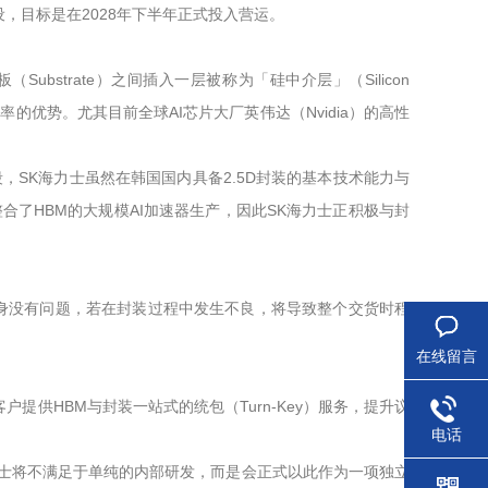
，目标是在2028年下半年正式投入营运。
bstrate）之间插入一层被称为「硅中介层」（Silicon
的优势。尤其目前全球AI芯片大厂英伟达（Nvidia）的高性
，SK海力士虽然在韩国国内具备2.5D封装的基本技术能力与
了HBM的大规模AI加速器生产，因此SK海力士正积极与封
BM本身没有问题，若在封装过程中发生不良，将导致整个交货时程
在线留言
提供HBM与封装一站式的统包（Turn-Key）服务，提升议
电话
海力士将不满足于单纯的内部研发，而是会正式以此作为一项独立