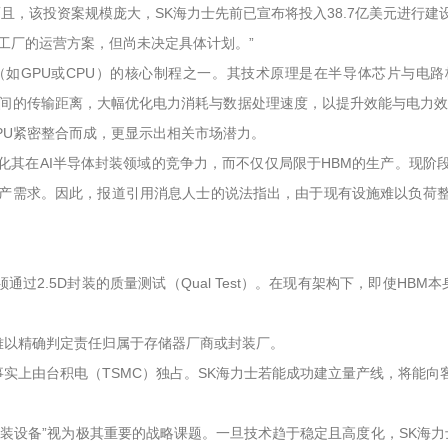
且，该投资案规模庞大，SK海力士先前已宣布将投入38.7亿美元进行建设
工厂的运营方案，但尚未决定具体计划。”
GPU或CPU）的核心制程之一。其技术原理是在半导体芯片与电路板（Su
短芯片间的传输距离，大幅优化电力消耗与数据处理速度，以提升效能与电力效率
/CPU紧密整合而成，更显示出相关市场潜力。
强化其在AI半导体封装领域的竞争力，而不仅仅局限于HBM的生产。现阶段
量产需求。因此，报道引用消息人士的说法指出，由于现有设施难以负荷整合
过2.5D封装的质量测试（Qual Test）。在现有架构下，即使H
往难以精确判定责任归属于存储器厂商或封装厂。
事实上由台积电（TSMC）独占。SK海力士若能成功建立量产线，将能向客户
D封装设备”视为极其重要的战略课题。一旦技术趋于稳定且高度化，SK