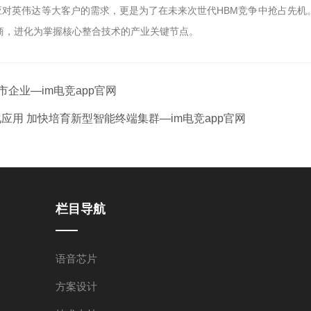
对英伟达等大客户的需求，更是为了在未来次世代HBM竞争中抢占先机。随
商，进化为掌握核心整合技术的产业关键节点。
企业—im电竞app官网
应用 加快培育新型智能终端集群—im电竞app官网
栏目导航
语音芯片
方案设计