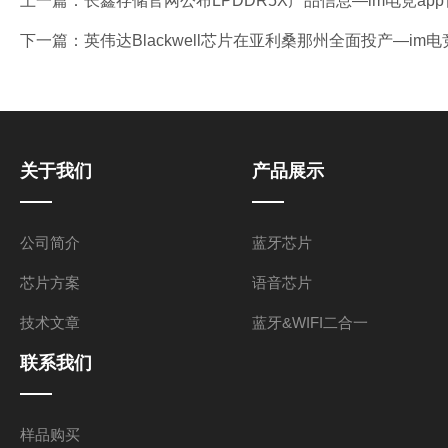
上一篇：
长鑫存储官网公布LPDDR5X产品信息—im电竞ap
下一篇：
英伟达Blackwell芯片在亚利桑那州全面投产—im电
关于我们
产品展示
公司简介
蓝牙芯片
芯片方案
语音芯片
技术文章
蓝牙&WIFI二合一
联系我们
样品购买