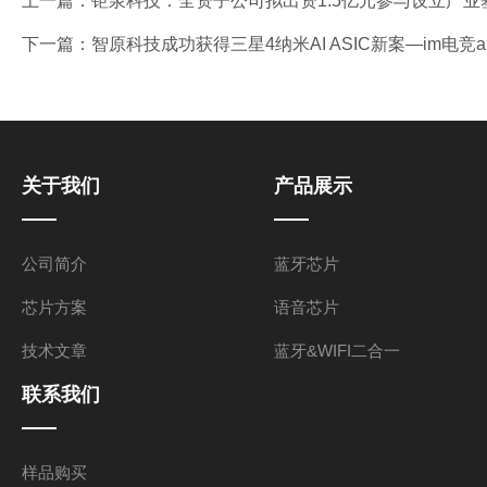
上一篇：
钜泉科技：全资子公司拟出资1.5亿元参与设立产业基
下一篇：
智原科技成功获得三星4纳米AI ASIC新案—im电竞a
关于我们
产品展示
公司简介
蓝牙芯片
芯片方案
语音芯片
技术文章
蓝牙&WIFI二合一
联系我们
样品购买