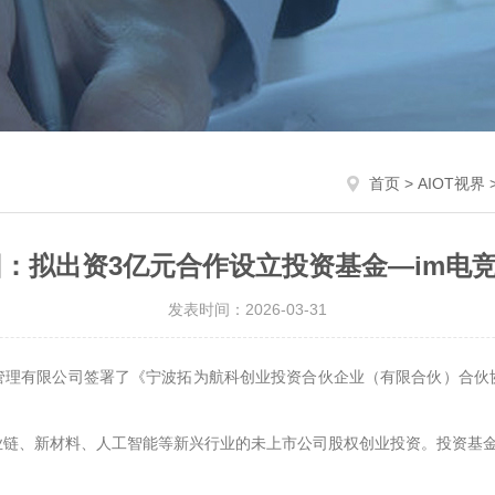
首页
>
AIOT视界
：拟出资3亿元合作设立投资基金—im电竞
发表时间：2026-03-31
投资管理有限公司签署了《宁波拓为航科创业投资合伙企业（有限合伙）合
、新材料、人工智能等新兴行业的未上市公司股权创业投资。投资基金认缴