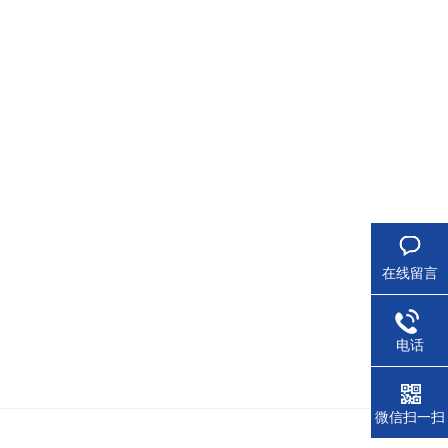
在线留言
电话
微信扫一扫