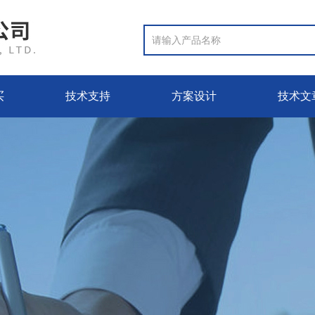
买
技术支持
方案设计
技术文