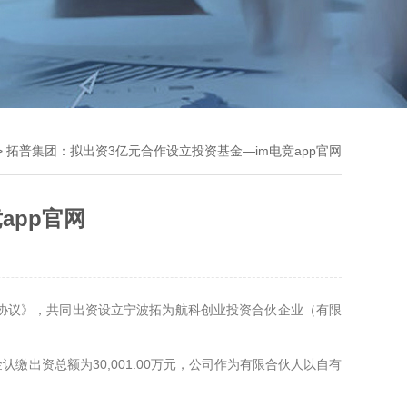
> 拓普集团：拟出资3亿元合作设立投资基金—im电竞app官网
app官网
伙协议》，共同出资设立宁波拓为航科创业投资合伙企业（有限
出资总额为30,001.00万元，公司作为有限合伙人以自有