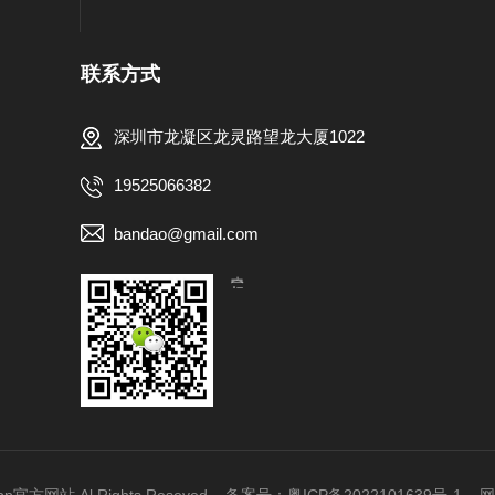
联系方式
深圳市龙凝区龙灵路望龙大厦1022
19525066382
bandao@gmail.com
【扫一扫，关注我们】