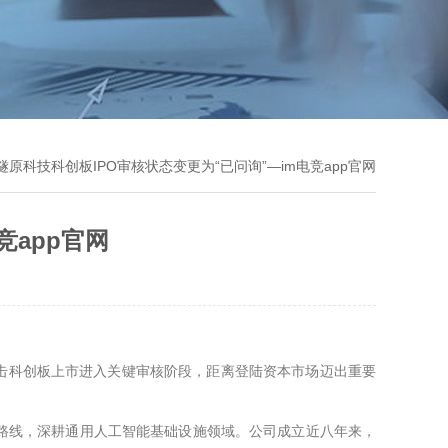
 燧原科技科创板IPO审核状态变更为“已问询”—im电竞app官网
竞app官网
司冲击科创板上市进入关键审核阶段，距离登陆资本市场迈出重要
研发路线，深耕通用人工智能基础设施领域。公司成立近八年来，