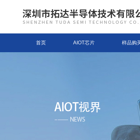
首页
AIOT芯片
样品购