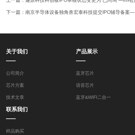
上一篇：
燧原科技科创板IPO审核状态变更为“已问询”—im电
下一篇：
南京半导体设备独角兽宏泰科技提交IPO辅导备案—i
关于我们
产品展示
公司简介
蓝牙芯片
芯片方案
语音芯片
技术文章
蓝牙&WIFI二合一
联系我们
样品购买