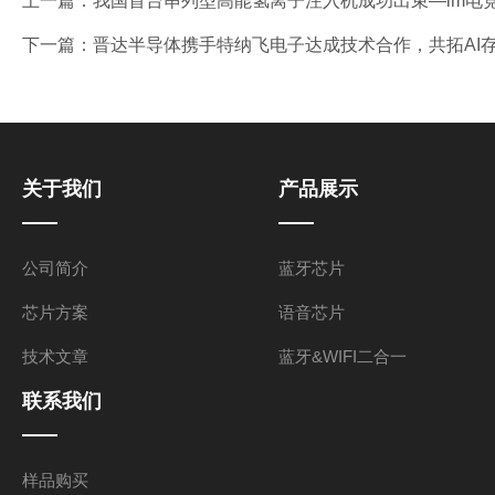
上一篇：
我国首台串列型高能氢离子注入机成功出束—im电竞
下一篇：
晋达半导体携手特纳飞电子达成技术合作，共拓AI存
关于我们
产品展示
公司简介
蓝牙芯片
芯片方案
语音芯片
技术文章
蓝牙&WIFI二合一
联系我们
样品购买