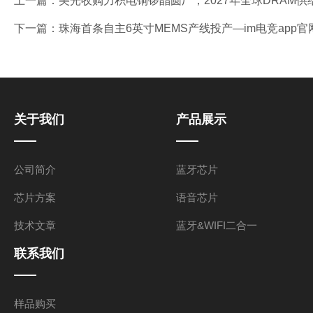
上一篇：
美光收购力积电铜锣晶圆厂，2027年全球DRAM供给或
下一篇：
珠海首条自主6英寸MEMS产线投产—im电竞app官
关于我们
产品展示
公司简介
蓝牙芯片
芯片方案
语音芯片
技术文章
蓝牙&WIFI二合一
联系我们
样品购买