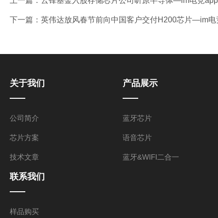
上一篇：
云锋基金入股存储芯片公司昕原半导体—im电竞ap
下一篇：
英伟达放风春节前向中国客户交付H200芯片—im电
关于我们
产品展示
公司简介
蓝牙芯片
芯片方案
语音芯片
技术文章
蓝牙&WIFI二合一
联系我们
样品购买