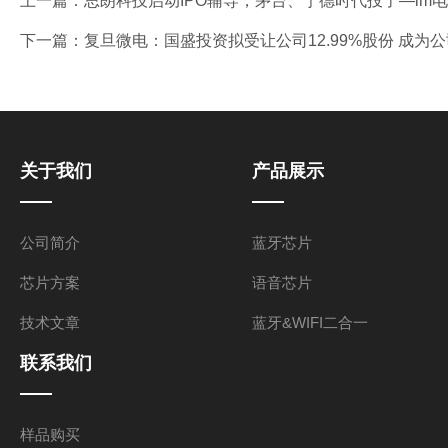
上一篇：
思朗科技启动IPO辅导，茅台、宁德时代投了—im电
下一篇：
复旦微电：国盛投资拟受让公司12.99%股份 成为公
关于我们
产品展示
公司简介
蓝牙芯片
芯片方案
语音芯片
技术文章
蓝牙&WIFI二合一
联系我们
样品购买